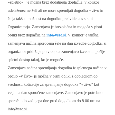
»spletno« , je možna brez dodatnega doplačila, v kolikor
udeleženec ne želi ali ne more spremljati dogodka v živo in
če ja takšna možnost na dogodku predvidena s strani
Organizatorja. Zamenjava je brezplačna in mogoča v pisni
obliki brez doplačila na
info@sze.si
. V kolikor je takšna
zamenjava načina sporočena šele na dan izvedbe dogodka, si
organizator pridržuje pravico, da zamenjavo izvede in pošlje
spletni dostop takoj, ko je mogoče.
Zamenjava načina spremljanja dogodka iz spletnega načina v
opcijo »v živo« je možna v pisni obliki z doplačilom do
vrednosti kotizacije za spremljanje dogodka “v živo” kot
velja na dan sporočene zamenjave. Zamenjavo je potrebno
sporočiti do zadnjega dne pred dogodkom do 8.00 ure na
info@sze.si.