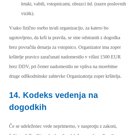
letaki, vabili, vstopnicami, obrazci itd. (razen poslovnih
vizitk).
Vsako fizično osebo in/ali organizacijo, za katero bo
ugotovljeno, da krši ta pravila, se sme odstraniti z dogodka
brez povračila denarja za vstopnico. Organizator ima zoper
kršitelje pravico zaračunati nadomestilo v višini 1500 EUR
brez DDV, pri čemer nadomestilo ne vpliva na morebitne
druge odškodninske zahtevke Organizatorja zoper kršitelja.
14. Kodeks vedenja na
dogodkih
Če se udeleženec vede neprimerno, v nasprotju z zakoni,