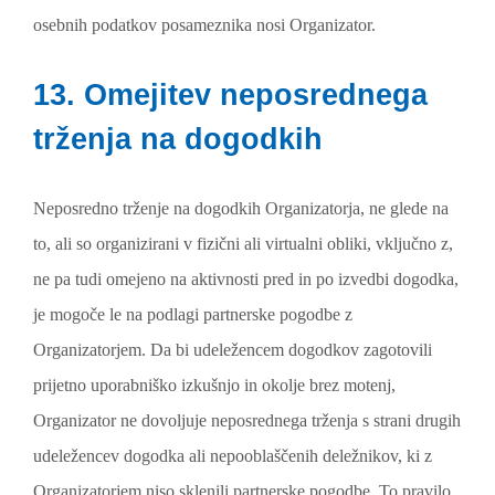
osebnih podatkov posameznika nosi Organizator.
13. Omejitev neposrednega
trženja na dogodkih
Neposredno trženje na dogodkih Organizatorja, ne glede na
to, ali so organizirani v fizični ali virtualni obliki, vključno z,
ne pa tudi omejeno na aktivnosti pred in po izvedbi dogodka,
je mogoče le na podlagi partnerske pogodbe z
Organizatorjem. Da bi udeležencem dogodkov zagotovili
prijetno uporabniško izkušnjo in okolje brez motenj,
Organizator ne dovoljuje neposrednega trženja s strani drugih
udeležencev dogodka ali nepooblaščenih deležnikov, ki z
Organizatorjem niso sklenili partnerske pogodbe. To pravilo