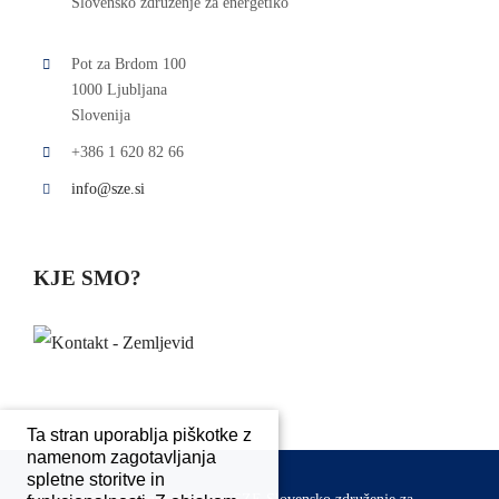
Slovensko združenje za energetiko
Pot za Brdom 100
1000 Ljubljana
Slovenija
+386 1 620 82 66
info@sze.si
KJE SMO?
Ta stran uporablja piškotke z
namenom zagotavljanja
spletne storitve in