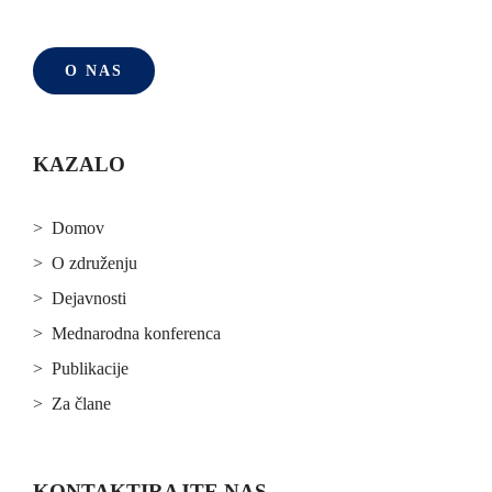
O NAS
KAZALO
> Domov
> O združenju
> Dejavnosti
> Mednarodna konferenca
> Publikacije
> Za člane
KONTAKTIRAJTE NAS