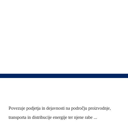
Hvala ker ste naši člani. Za vsa vprašanja ali
podporo smo vam vedno na voljo na
info@sze.si.
Povezuje podjetja in dejavnosti na področju proizvodnje,
transporta in distribucije energije ter njene rabe ...