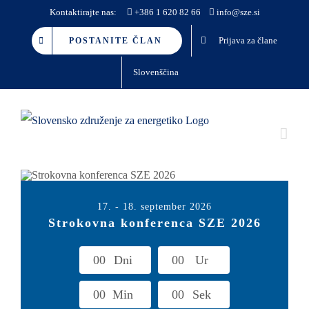
Skip
Kontaktirajte nas:
+386 1 620 82 66
info@sze.si
to
Prijava za člane
POSTANITE ČLAN
content
Slovenščina
17. - 18. september 2026
Strokovna konferenca SZE 2026
0
0
Dni
0
0
Ur
0
0
Min
0
0
Sek